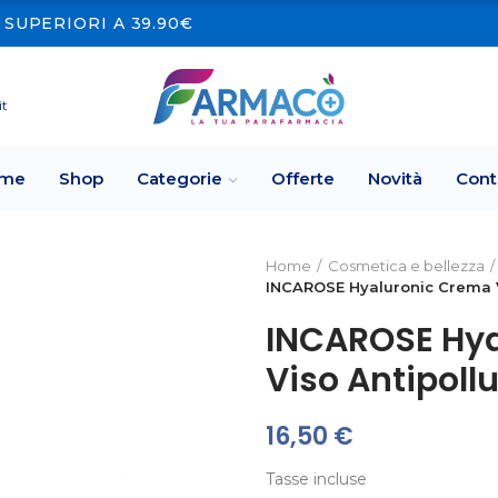
SUPERIORI A 39.90€
it
me
Shop
Categorie
Offerte
Novità
Cont
Home
Cosmetica e bellezza
INCAROSE Hyaluronic Crema V
INCAROSE Hya
Viso Antipoll
16,50 €
Tasse incluse