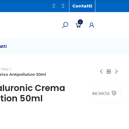
Contatti
0
atti
Viso
iso Antipollution 50ml
luronic Crema
ution 50ml