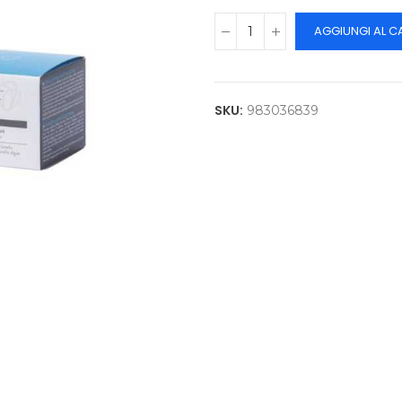
AGGIUNGI AL C
SKU:
983036839