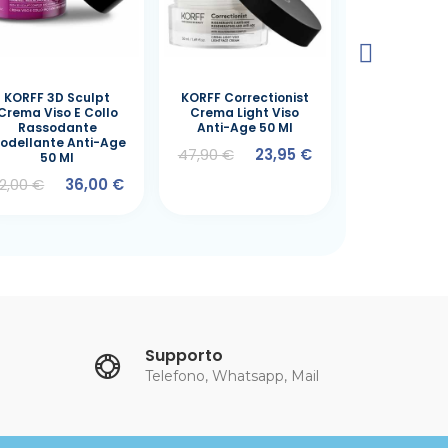
KORFF 3D Sculpt
KORFF Correctionist
KORFF Hydra 
Crema Viso E Collo
Crema Light Viso
Crema V
Rassodante
Anti-Age 50 Ml
Idratazione
odellante Anti-Age
Age 50
47,90 €
23,95 €
50 Ml
44,00 €
2,00 €
36,00 €
Supporto
Telefono, Whatsapp, Mail