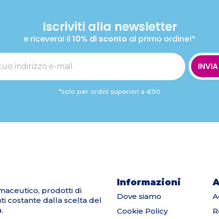
Iscriviti alla newsletter
e riceverai il
10% di sconto
al primo ordine!*
INVIA
*solo per ordini superiori a €90
Informazioni
A
maceutico, prodotti di
Dove siamo
A
nti costante dalla scelta del
.
Cookie Policy
R