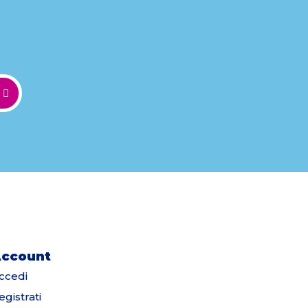
ccount
ccedi
egistrati