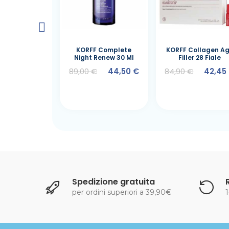
 Essential
KORFF Complete
KORFF Collagen A
nte Bifasico
Night Renew 30 Ml
Filler 28 Fiale
150 Ml
89,00 €
44,50 €
84,90 €
42,45
€
10,95 €
Spedizione gratuita
per ordini superiori a 39,90€
1