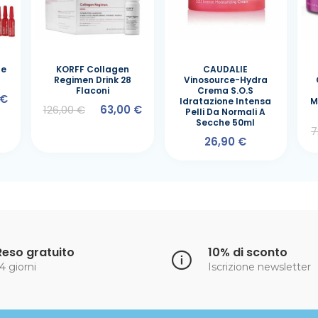
ge
KORFF Collagen
CAUDALIE
Regimen Drink 28
Vinosource-Hydra
Flaconi
Crema S.O.S
 €
Idratazione Intensa
M
126,00 €
63,00 €
Pelli Da Normali A
Secche 50ml
7
26,90 €
Reso gratuito
10% di sconto
4 giorni
Iscrizione newsletter