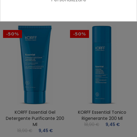
Scrub 50g
21,90 €
10,95 €
22,90 €
11,45 €
-50%
-50%
KORFF Essential Gel
KORFF Essential Tonico
Detergente Purificante 200
Rigenerante 200 Ml
Ml
18,90 €
9,45 €
18,90 €
9,45 €