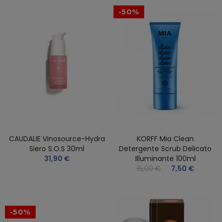
-50%
CAUDALIE Vinosource-Hydra
KORFF Mia Clean
Siero S.O.S 30ml
Detergente Scrub Delicato
31,90 €
Illuminante 100ml
15,00 €
7,50 €
-50%