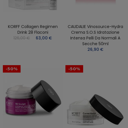
KORFF Collagen Regimen
CAUDALIE Vinosource-Hydra
Drink 28 Flaconi
Crema S.O.S Idratazione
126,00 €
63,00 €
Intensa Pelli Da Normali A
Secche 50ml
26,90 €
-50%
-50%