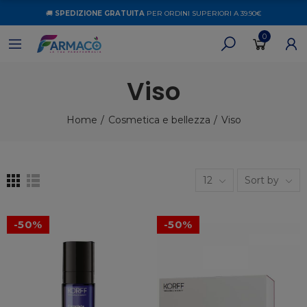
🚚
SPEDIZIONE GRATUITA
PER ORDINI SUPERIORI A 39.90€
0
Viso
Home
Cosmetica e bellezza
Viso
12
Sort by
-50%
-50%