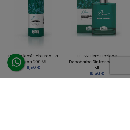
HELAN Elemì Schiuma Da
HELAN Elemì Lozione
Barba 200 Ml
Dopobarba Rinfrescante 75
11,50 €
Ml
16,50 €