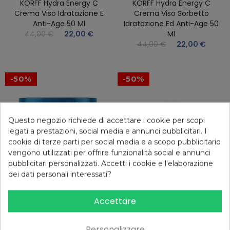
KORFF Hydra Energy C
KORFF Hydra Energy C
Crema Viso Idratazione E
Crema Viso Sorbetto
Anti-Age 50 Ml
Idratazione Ed Anti-Age 50
44,00 €
22,00 €
Ml
44,00 €
22,00 €
-50%
-50%
Questo negozio richiede di accettare i cookie per scopi
legati a prestazioni, social media e annunci pubblicitari. I
cookie di terze parti per social media e a scopo pubblicitario
FILTRO
vengono utilizzati per offrire funzionalità social e annunci
pubblicitari personalizzati. Accetti i cookie e l'elaborazione
dei dati personali interessati?
Accettare
KORFF Essential Pure
KORFF Essential Struccante
Maschera 2 In 1 Purificante E
Bifasico 150 Ml
Personalizzare