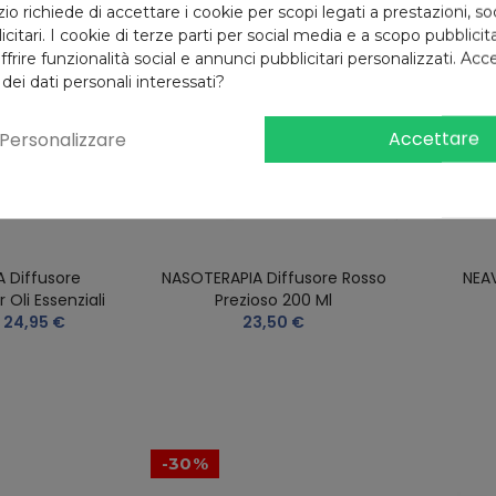
 richiede di accettare i cookie per scopi legati a prestazioni, so
citari. I cookie di terze parti per social media e a scopo pubblici
offrire funzionalità social e annunci pubblicitari personalizzati. Acce
 dei dati personali interessati?
Accettare
Personalizzare
 Diffusore
NASOTERAPIA Diffusore Rosso
NEAV
r Oli Essenziali
Prezioso 200 Ml
24,95 €
23,50 €
-30%