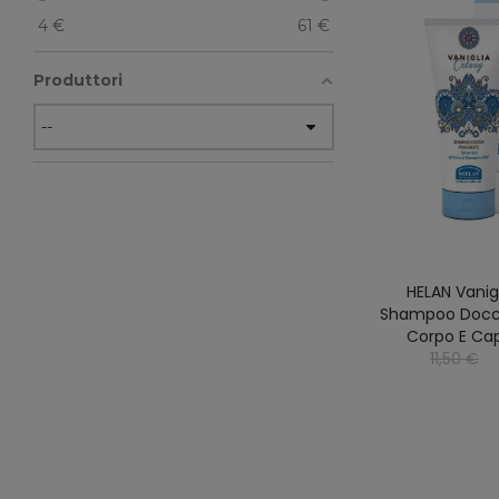
4
€
61
€
Produttori
HELAN Vanig
Shampoo Docc
Corpo E Cap
11,50 €