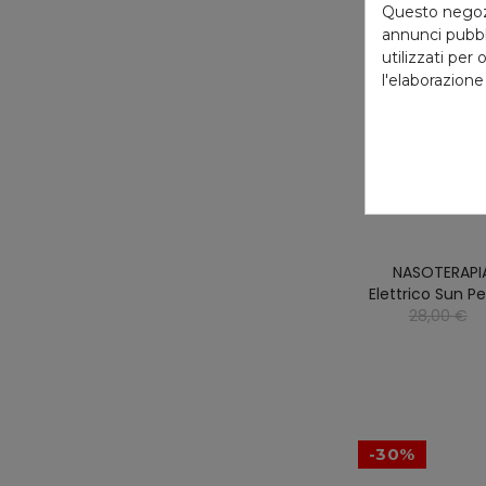
Questo negozio
annunci pubbli
utilizzati per 
l'elaborazione
NASOTERAPIA
Elettrico Sun Pe
28,00 €
-30%