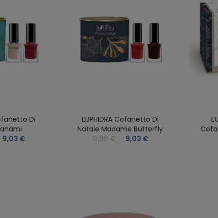
fanetto Di
EUPHIDRA Cofanetto Di
E
Hanami
Natale Madame Butterfly
Cofan
9,03 €
12,90 €
9,03 €