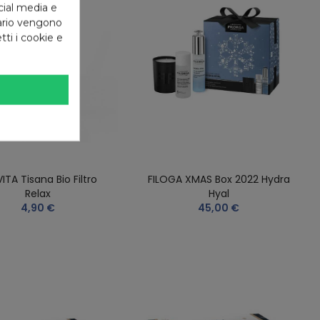
cial media e
tario vengono
tti i cookie e
ITA Tisana Bio Filtro
FILOGA XMAS Box 2022 Hydra
Relax
Hyal
4,90 €
45,00 €