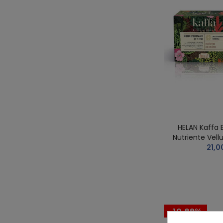
HELAN Kaffa 
Nutriente Vell
21,0
-10,89%