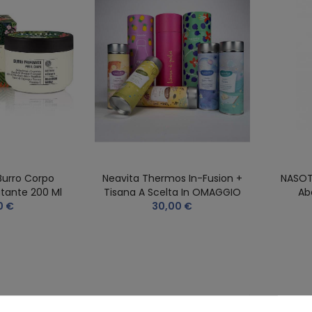
Burro Corpo
Neavita Thermos In-Fusion +
NASOTE
utante 200 Ml
Tisana A Scelta In OMAGGIO
Ab
0 €
30,00 €