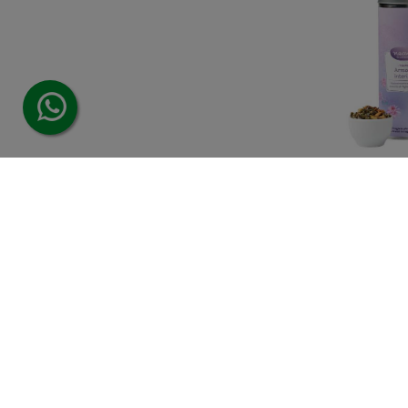
NEAVITA Silve
Inter
8,0