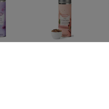
r Tin Armonia
NEAVITA Silver Tin A Tutta
NEAVI
iore
Carica
0 €
8,00 €
Mostrando 1 - 24 di 33 ele