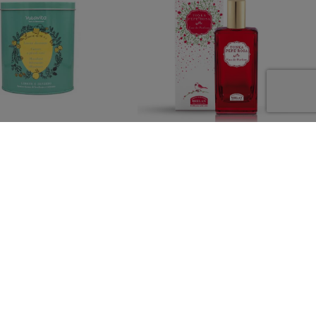
TA Oval Tin Lezioni Tè
TONKA E PEPE ROSA EAU DE
Verde
PARFUM 50 Ml
9,20 €
29,00 €
20,30 €
menti