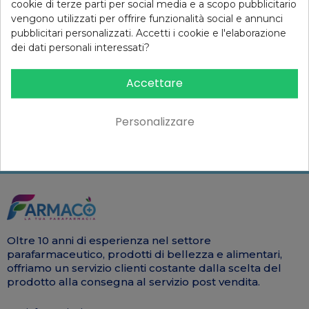
cookie di terze parti per social media e a scopo pubblicitario
vengono utilizzati per offrire funzionalità social e annunci
Iscriviti alla newsletter
pubblicitari personalizzati. Accetti i cookie e l'elaborazione
dei dati personali interessati?
e riceverai il
10% di sconto
al primo ordine!*
Accettare
INVIA
Personalizzare
*solo per ordini superiori a €90
Oltre 10 anni di esperienza nel settore
parafarmaceutico, prodotti di bellezza e alimentari,
offriamo un servizio clienti costante dalla scelta del
prodotto alla consegna al servizio post vendita.