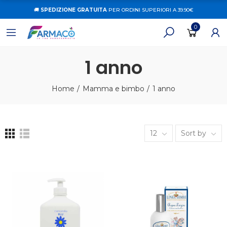
🚚
SPEDIZIONE GRATUITA
PER ORDINI SUPERIORI A 39.90€
0
1 anno
Home
Mamma e bimbo
1 anno
12
Sort by