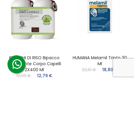
FIOCCHI DI RISO Bipacco
HUMANA Melamil Tripto 30
Detergente Corpo Capelli
Ml
2X400 Ml
23,10 €
18,80 €
19,99 €
12,79 €
-1,60 €
-1,60 €