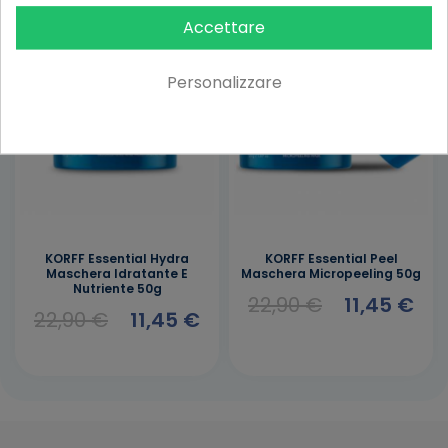
-50%
-50%
Accettare
Personalizzare
KORFF Essential Hydra
KORFF Essential Peel
Maschera Idratante E
Maschera Micropeeling 50g
Nutriente 50g
22,90 €
11,45 €
22,90 €
11,45 €