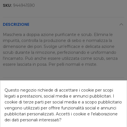
SKU:
944941590
DESCRIZIONE
Maschera a doppia azione purificante e scrub. Elimina le
impurità, controlla la produzione di sebo e normalizza la
dimensione dei pori. Svolge un'efficace e delicata azione
scrub durante la rimozione, perfezionando e uniformando
l'incarnato. Può anche essere utilizzata come scrub, senza
essere lasciata in posa. Per pelli normali e miste.
DETTAGLI ARTICOLO
Questo negozio richiede di accettare i cookie per scopi
legati a prestazioni, social media e annunci pubblicitari. I
cookie di terze parti per social media e a scopo pubblicitario
Consigliati per te
vengono utilizzati per offrire funzionalità social e annunci
pubblicitari personalizzati. Accetti i cookie e l'elaborazione
dei dati personali interessati?