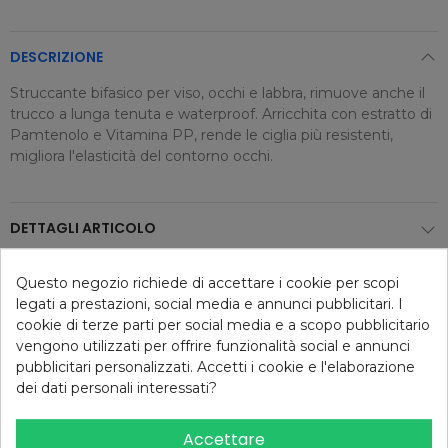
DESCRIZIONE
Struccante bifasico per viso, occhi e labbra, rimuove anche il
trucco a lunga tenuta e waterproof. Arricchita con estratto di
Pamtenolo e Vitamina PP, rende le ciglia più resistenti,
migliora l'elasticità del contorno occhi.
DETTAGLI ARTICOLO
Questo negozio richiede di accettare i cookie per scopi
legati a prestazioni, social media e annunci pubblicitari. I
Consigliati per te
cookie di terze parti per social media e a scopo pubblicitario
vengono utilizzati per offrire funzionalità social e annunci
pubblicitari personalizzati. Accetti i cookie e l'elaborazione
dei dati personali interessati?
-30%
-50%
Accettare