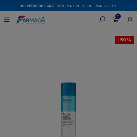
🚚
SPEDIZIONE GRATUITA
PER ORDINI SUPERIORI A 39.90€
0
-50%