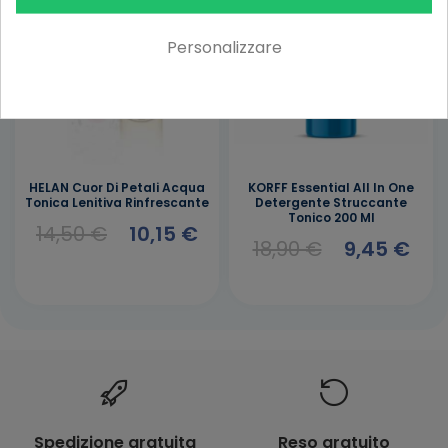
Personalizzare
HELAN Cuor Di Petali Acqua
KORFF Essential All In One
Tonica Lenitiva Rinfrescante
Detergente Struccante
Tonico 200 Ml
14,50 €
10,15 €
18,90 €
9,45 €
Spedizione gratuita
Reso gratuito