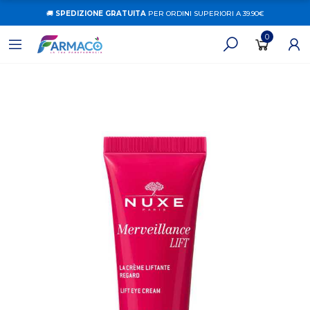
🚚
SPEDIZIONE GRATUITA
PER ORDINI SUPERIORI A 39.90€
0