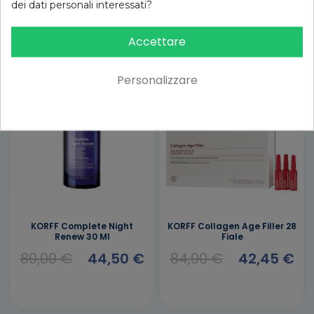
dei dati personali interessati?
Accettare
-50%
-50%
Personalizzare
KORFF Complete Night
KORFF Collagen Age Filler 28
Renew 30 Ml
Fiale
89,00 €
44,50 €
84,90 €
42,45 €