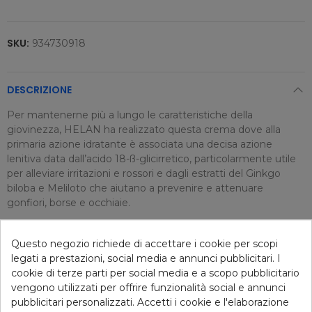
SKU:
934730918
DESCRIZIONE
Per mantenerne più a lungo le caratteristiche della
giovinezza, HELAN ha realizzato questa crema dove alla
primaria azione idratante è associata una decisa azione
lenitiva data dall’acido 18-ß-glicirretico, particolarmente utile
per alleviare irritazioni e rossori e dagli estratti del Ginkgo
biloba e Meliloto che aiutano a prevenire e attenuare
gonfiori, borse e occhiaie.
Questo negozio richiede di accettare i cookie per scopi
DETTAGLI ARTICOLO
legati a prestazioni, social media e annunci pubblicitari. I
cookie di terze parti per social media e a scopo pubblicitario
vengono utilizzati per offrire funzionalità social e annunci
pubblicitari personalizzati. Accetti i cookie e l'elaborazione
Consigliati per te