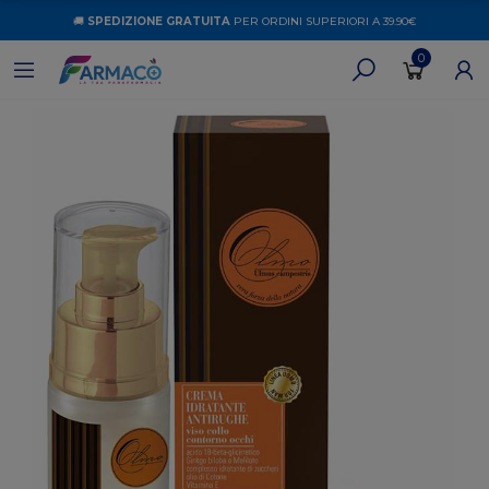
🚚
SPEDIZIONE GRATUITA
PER ORDINI SUPERIORI A 39.90€
0