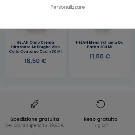
Personalizzare
HELAN Olmo Crema
HELAN Elemì Schiuma Da
Idratante Antirughe Viso
Barba 200 Ml
Collo Contorno Occhi 30 Ml
11,50 €
18,50 €
Spedizione gratuita
Reso gratuito
per ordini superiori a 39,90€
14 giorni