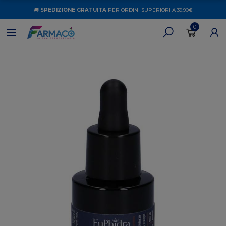
🚚
SPEDIZIONE GRATUITA
PER ORDINI SUPERIORI A 39.90€
0