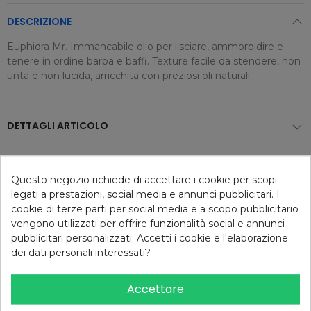
DESCRIZIONE
Euphidra Mr. Immancabile olio per lisciare, ammorbidire e
tenere in ordine barba e baffi. Texture facile da stendere, non
unta e non lucida, arricchita con preziosi oli naturali.
DETTAGLI ARTICOLO
Consigliati per te
Questo negozio richiede di accettare i cookie per scopi
legati a prestazioni, social media e annunci pubblicitari. I
cookie di terze parti per social media e a scopo pubblicitario
vengono utilizzati per offrire funzionalità social e annunci
pubblicitari personalizzati. Accetti i cookie e l'elaborazione
dei dati personali interessati?
Accettare