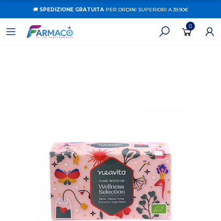
🚚
SPEDIZIONE GRATUITA
PER ORDINI SUPERIORI A 39.90€
0