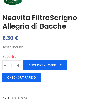
Neavita FiltroScrigno
Allegria di Bacche
6,30 €
Tasse incluse
Esaurito
AGGIUNGI AL CARRELLO
CHECKOUT RAPIDO
SKU:
980113676