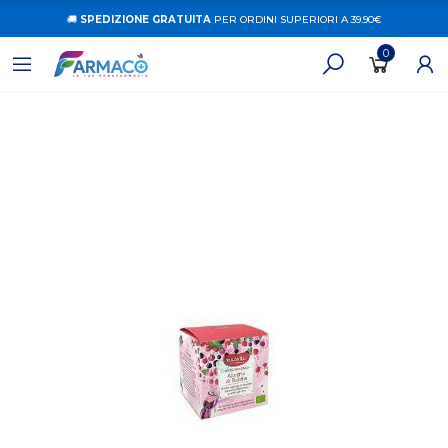
🚚
SPEDIZIONE GRATUITA
PER ORDINI SUPERIORI A 39.90€
0