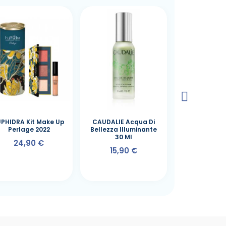
UPHIDRA Kit Make Up
CAUDALIE Acqua Di
CAUDALIE A
Perlage 2022
Bellezza Illuminante
Bellezza Ill
30 Ml
100 M
24,90 €
15,90 €
38,50