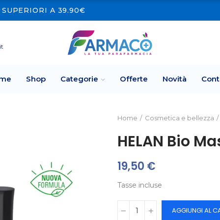
SUPERIORI A 39.90€
it
me
Shop
Categorie
Offerte
Novità
Cont
Home
Cosmetica e bellezza
HELAN Bio Ma
19,50 €
Tasse incluse
AGGIUNGI AL C