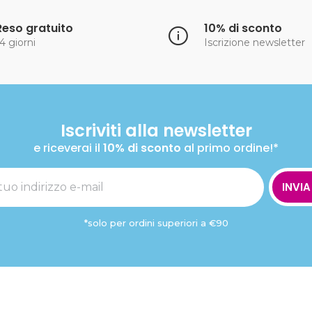
Reso gratuito
10% di sconto
4 giorni
Iscrizione newsletter
Iscriviti alla newsletter
e riceverai il
10% di sconto
al primo ordine!*
INVIA
*solo per ordini superiori a €90