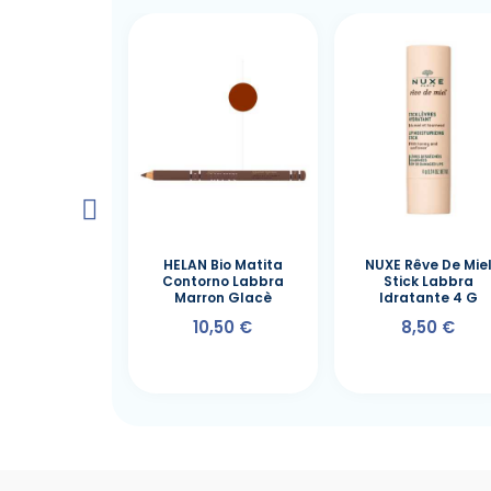
N Rossetto
HELAN Bio Matita
NUXE Rêve De Mie
 Rimpolpante-
Contorno Labbra
Stick Labbra
 Flamingo
Marron Glacè
Idratante 4 G
8,00 €
10,50 €
8,50 €