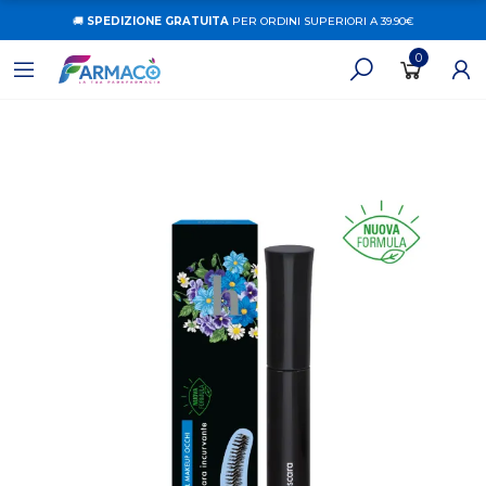
🚚
SPEDIZIONE GRATUITA
PER ORDINI SUPERIORI A 39.90€
0