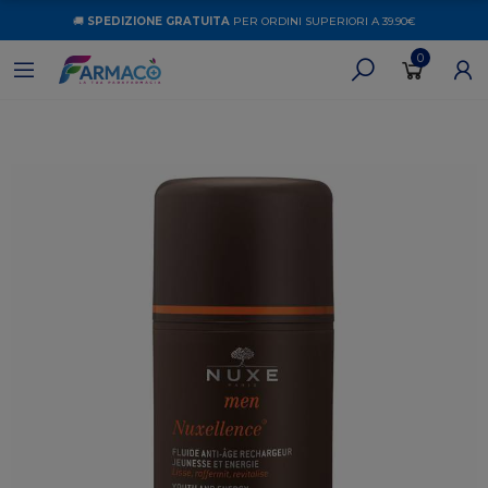
🚚
SPEDIZIONE GRATUITA
PER ORDINI SUPERIORI A 39.90€
0