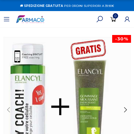
🚚
SPEDIZIONE GRATUITA
PER ORDINI SUPERIORI A 39.90€
0
-30%