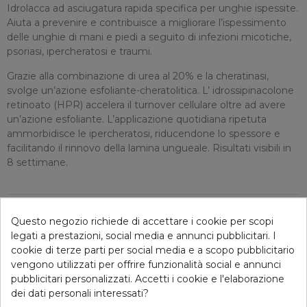
Idrolacca ad asciugatura rapida specifica per unghie ispessite.
Aiuta a prevenire e contribuisce a migliorare l’ispessimento
delle unghie di mani e piedi a seguito di infezioni micotiche,
psoriasi, ipercheratosi e traumi.
Grazie alla combinazione di urea al 20% e la cheratinasi,
svolge un’azione esfoliante-cheratolitica. L’ idrossipinacolone
retinoato (HPR) accelera il turnover cellulare oltre ad avere
un’azione esfoliante. L’applicazione quotidiana ripetuta
ammorbidisce le ipercheratosi, riducendone lo spessore e
facilitando il rinnovo della lamina ungueale. Risultati visibili in
8 settimane.
DETTAGLI ARTICOLO
Questo negozio richiede di accettare i cookie per scopi
legati a prestazioni, social media e annunci pubblicitari. I
cookie di terze parti per social media e a scopo pubblicitario
vengono utilizzati per offrire funzionalità social e annunci
Consigliati per te
pubblicitari personalizzati. Accetti i cookie e l'elaborazione
dei dati personali interessati?