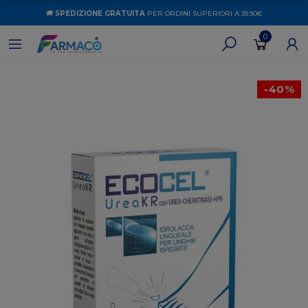
🚚
SPEDIZIONE GRATUITA
PER ORDINI SUPERIORI A 39.90€
0
-40%