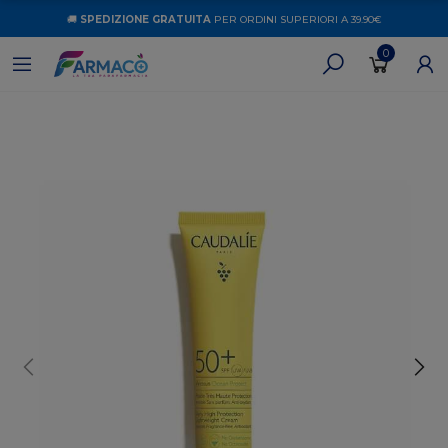
🚚
SPEDIZIONE GRATUITA
PER ORDINI SUPERIORI A 39.90€
0