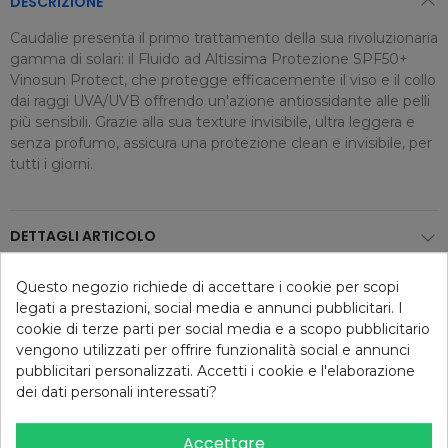
DESCRIZIONE
Caudalie presenta il primo trattamento della sua rivoluzionaria
gamma di solari: il Fluido ad Altissima Protezione SPF50+
Vinosun Protect, che protegge efficacemente il viso e il collo
dai raggi UVA/UVB offrendo un'azione antiossidante alle pelli
più sensibili. Grazie alla sua texture invisibile, ultra leggera e
senza profumo, assicura una protezione clean e invisibile, per
tutti i giorni.
DETTAGLI ARTICOLO
Questo negozio richiede di accettare i cookie per scopi
legati a prestazioni, social media e annunci pubblicitari. I
Consigliati per te
cookie di terze parti per social media e a scopo pubblicitario
vengono utilizzati per offrire funzionalità social e annunci
pubblicitari personalizzati. Accetti i cookie e l'elaborazione
dei dati personali interessati?
-30,11%
-30,11%
Accettare