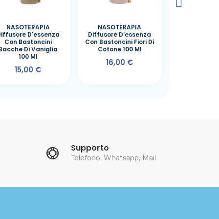
NASOTERAPIA
NASOTERAPIA
NASOTERAPIA 
iffusore D'essenza
Diffusore D'essenza
Lime Viv
Con Bastoncini
Con Bastoncini Fiori Di
Diffusore D
Bacche Di Vaniglia
Cotone 100 Ml
Con Bastonci
100 Ml
16,00 €
15,00
15,00 €
Supporto
Telefono, Whatsapp, Mail