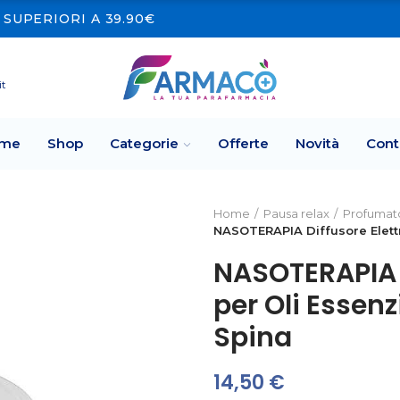
SUPERIORI A 39.90€
it
me
Shop
Categorie
Offerte
Novità
Cont
Home
Pausa relax
Profumato
NASOTERAPIA Diffusore Elettr
NASOTERAPIA D
per Oli Essen
Spina
14,50 €