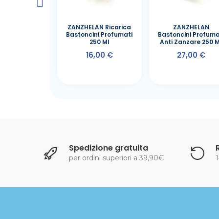
OTERAPIA
ZANZHELAN Ricarica
ZANZHELAN
sore Sweet
Bastoncini Profumati
Bastoncini Profuma
a Bastoncini
250 Ml
Anti Zanzare 250 M
100ml
16,00 €
27,00 €
6,00 €
Spedizione gratuita
per ordini superiori a 39,90€
1