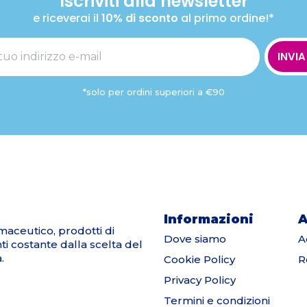
Iscriviti alla newsletter
e riceverai il
10% di sconto
al primo ordine!*
INVIA
*solo per ordini superiori a €90
Informazioni
A
maceutico, prodotti di
Dove siamo
A
nti costante dalla scelta del
.
Cookie Policy
R
Privacy Policy
Termini e condizioni