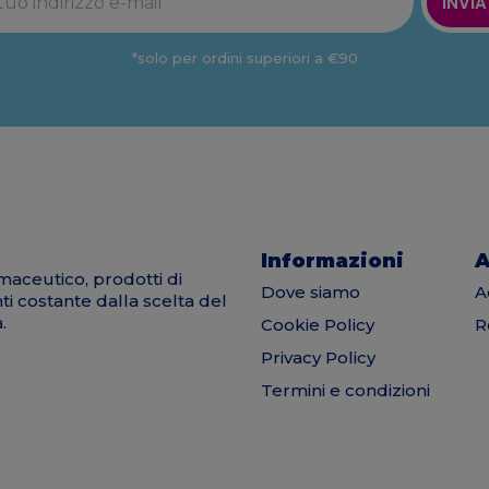
INVIA
*solo per ordini superiori a €90
Informazioni
A
maceutico, prodotti di
Dove siamo
A
nti costante dalla scelta del
.
Cookie Policy
R
Privacy Policy
Termini e condizioni