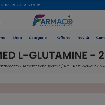
SUPERIORI A 39.90€
it
me
Shop
Categorie
Offerte
Novità
Cont
ED L-GLUTAMINE - 2
tenziamento
Alimentazione sportiva
Pre - Post Workout
NA