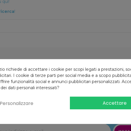
 quì!
ricerca
!
Reso gratuito
10% di sconto
 richiede di accettare i cookie per scopi legati a prestazioni, so
4 giorni
Iscrizione newsletter
citari. I cookie di terze parti per social media e a scopo pubblici
offrire funzionalità social e annunci pubblicitari personalizzati. Acce
 dei dati personali interessati?
Accettare
Personalizzare
Iscriviti alla newsletter
e riceverai il
10% di sconto
al primo ordine!*