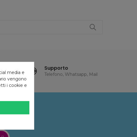
Supporto
cial media e
Telefono, Whatsapp, Mail
tario vengono
tti i cookie e