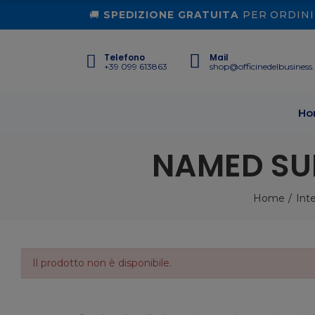
🚚
SPEDIZIONE GRATUITA
PER ORDINI 
Telefono
Mail
+39 099 613863
shop@officinedelbusiness.
Ho
NAMED SUP
Home
Int
Il prodotto non è disponibile.