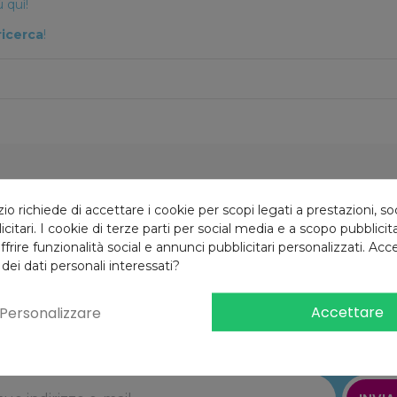
 quì!
ricerca
!
Reso gratuito
10% di sconto
 richiede di accettare i cookie per scopi legati a prestazioni, so
4 giorni
Iscrizione newsletter
citari. I cookie di terze parti per social media e a scopo pubblici
offrire funzionalità social e annunci pubblicitari personalizzati. Acce
 dei dati personali interessati?
Accettare
Personalizzare
Iscriviti alla newsletter
e riceverai il
10% di sconto
al primo ordine!*