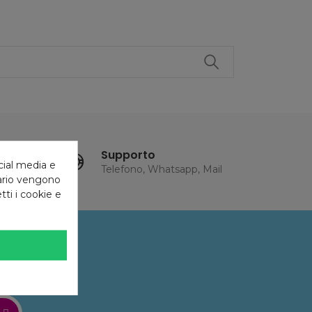
Supporto
cial media e
Telefono, Whatsapp, Mail
tario vengono
tti i cookie e