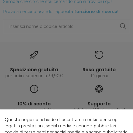
Sembra che ciò che stai cercando non si trovi più quì!
Prova a cercarlo usando l'apposita
funzione di ricerca
!
Spedizione gratuita
Reso gratuito
per ordini superiori a 39,90€
14 giorni
10% di sconto
Supporto
Iscrizione newsletter
Telefono, Whatsapp, Mail
Questo negozio richiede di accettare i cookie per scopi
legati a prestazioni, social media e annunci pubblicitari. I
cookie di terze parti per social media e a scopo pubblicitario