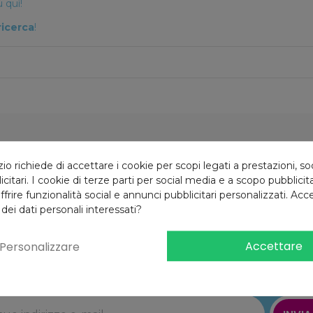
 quì!
ricerca
!
Reso gratuito
10% di sconto
 richiede di accettare i cookie per scopi legati a prestazioni, so
4 giorni
Iscrizione newsletter
citari. I cookie di terze parti per social media e a scopo pubblici
offrire funzionalità social e annunci pubblicitari personalizzati. Acce
 dei dati personali interessati?
Accettare
Personalizzare
Iscriviti alla newsletter
e riceverai il
10% di sconto
al primo ordine!*