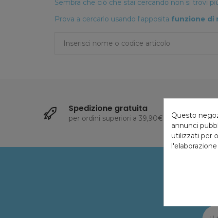
Sembra che ciò che stai cercando non si trovi più
Prova a cercarlo usando l'apposita
funzione di 
Spedizione gratuita
Questo negozio
per ordini superiori a 39,90€
1
annunci pubbli
utilizzati per 
l'elaborazione