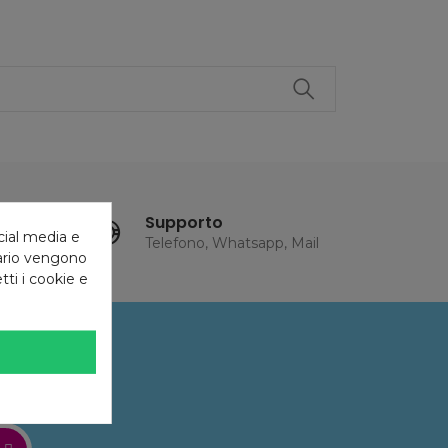
Supporto
cial media e
Telefono, Whatsapp, Mail
tario vengono
tti i cookie e