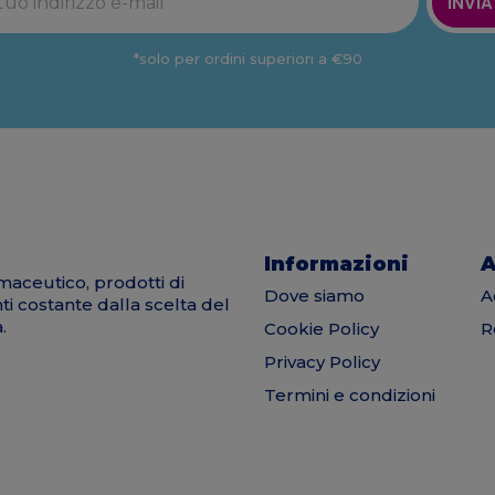
INVIA
*solo per ordini superiori a €90
Informazioni
A
maceutico, prodotti di
Dove siamo
A
nti costante dalla scelta del
.
Cookie Policy
R
Privacy Policy
Termini e condizioni