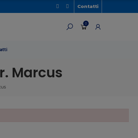
Contatti
0
atti
Dr. Marcus
cus