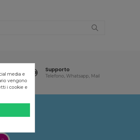
Supporto
cial media e
Telefono, Whatsapp, Mail
tario vengono
tti i cookie e