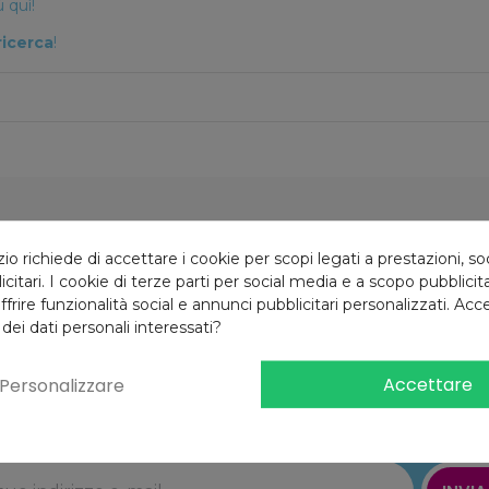
 quì!
ricerca
!
Reso gratuito
10% di sconto
 richiede di accettare i cookie per scopi legati a prestazioni, so
4 giorni
Iscrizione newsletter
citari. I cookie di terze parti per social media e a scopo pubblici
offrire funzionalità social e annunci pubblicitari personalizzati. Acce
 dei dati personali interessati?
Accettare
Personalizzare
Iscriviti alla newsletter
e riceverai il
10% di sconto
al primo ordine!*