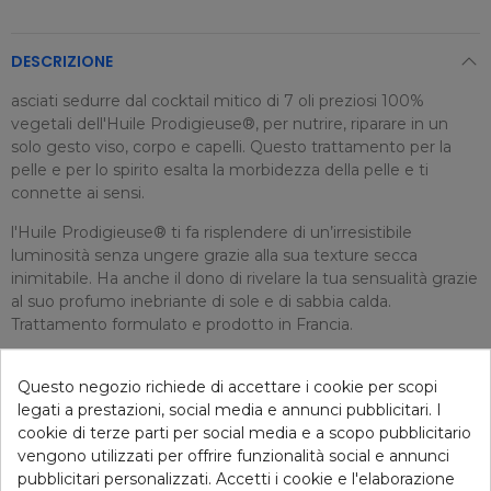
DESCRIZIONE
asciati sedurre dal cocktail mitico di 7 oli preziosi 100%
vegetali dell'Huile Prodigieuse®, per nutrire, riparare in un
solo gesto viso, corpo e capelli. Questo trattamento per la
pelle e per lo spirito esalta la morbidezza della pelle e ti
connette ai sensi.
l'Huile Prodigieuse® ti fa risplendere di un’irresistibile
luminosità senza ungere grazie alla sua texture secca
inimitabile. Ha anche il dono di rivelare la tua sensualità grazie
al suo profumo inebriante di sole e di sabbia calda.
Trattamento formulato e prodotto in Francia.
Questo negozio richiede di accettare i cookie per scopi
DETTAGLI ARTICOLO
legati a prestazioni, social media e annunci pubblicitari. I
cookie di terze parti per social media e a scopo pubblicitario
vengono utilizzati per offrire funzionalità social e annunci
pubblicitari personalizzati. Accetti i cookie e l'elaborazione