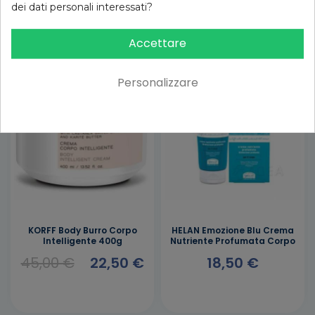
Consigliati per te
dei dati personali interessati?
Accettare
-50%
Personalizzare
KORFF Body Burro Corpo
HELAN Emozione Blu Crema
Intelligente 400g
Nutriente Profumata Corpo
45,00 €
22,50 €
18,50 €