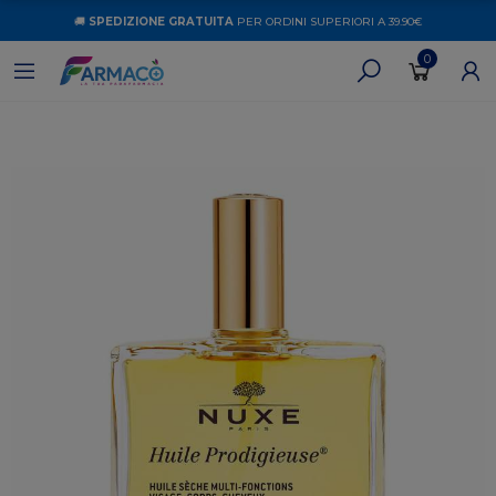
🚚
SPEDIZIONE GRATUITA
PER ORDINI SUPERIORI A 39.90€
0