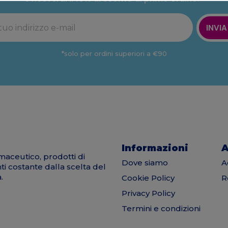
INVIA
*solo per ordini superiori a €90
Informazioni
A
maceutico, prodotti di
Dove siamo
A
nti costante dalla scelta del
.
Cookie Policy
R
Privacy Policy
Termini e condizioni