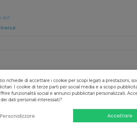
 quì!
ricerca
!
 richiede di accettare i cookie per scopi legati a prestazioni, so
Reso gratuito
10% di sconto
citari. I cookie di terze parti per social media e a scopo pubblici
4 giorni
Iscrizione newsletter
offrire funzionalità social e annunci pubblicitari personalizzati. Acce
 dei dati personali interessati?
Accettare
Personalizzare
Iscriviti alla newsletter
e riceverai il
10% di sconto
al primo ordine!*