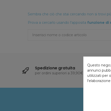
Sembra che ciò che stai cercando non si trovi più
Prova a cercarlo usando l'apposita
funzione di 
Questo negozio
Spedizione gratuita
annunci pubbli
per ordini superiori a 39,90€
1
utilizzati per 
l'elaborazione