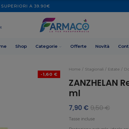
SUPERIORI A 39.90€
it
me
Shop
Categorie
Offerte
Novità
Cont
Home
Stagionali
Estate
Do
-1,60 €
ZANZHELAN Re
ml
7,90 €
9,50 €
Tasse incluse