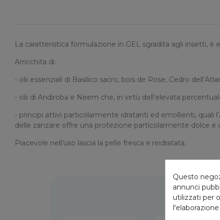
La caratteristica formulazione in GEL sgradita agli insetti, è e
Arricchita di:
- olii essenziali di Basilico sacro, bois de Rose, Cedro dell’A
- olii di Andiroba e Neem che, in virtù dell’elevata percentual
- principi attivi particolarmente idratanti ed emollienti, quali l
delle zanzare offre una protezione particolarmente dolce e de
Piacevole nell’uso lascia la pelle fresca e reidratata.
Questo negozio
annunci pubbli
utilizzati per 
l'elaborazione