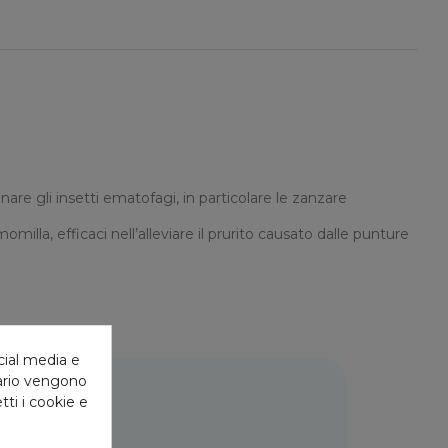
nare gli insetti ematofagi, in particolare le zanzare
momilla, efficaci nell’alleviare il prurito causato dalle punture
cial media e
tario vengono
tti i cookie e