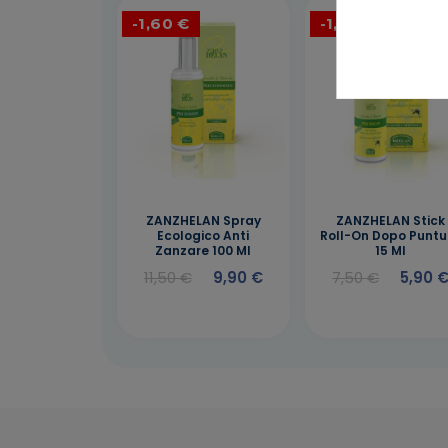
-1,60 €
-1,60 €
ZANZHELAN Spray
ZANZHELAN Stick
Ecologico Anti
Roll-On Dopo Puntu
Zanzare 100 Ml
15 Ml
11,50 €
9,90 €
7,50 €
5,90 