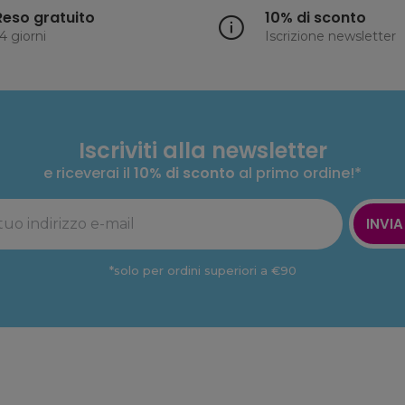
Reso gratuito
10% di sconto
4 giorni
Iscrizione newsletter
Iscriviti alla newsletter
e riceverai il
10% di sconto
al primo ordine!*
INVIA
*solo per ordini superiori a €90