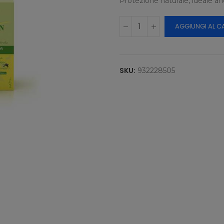
Protezione naturale, ideale a
AGGIUNGI AL C
SKU:
932228505