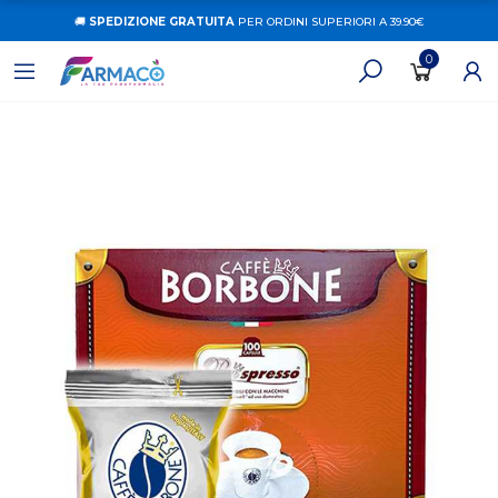
🚚
SPEDIZIONE GRATUITA
PER ORDINI SUPERIORI A 39.90€
0