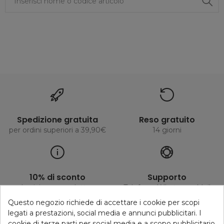
Spedizione gratuita
Reso gratuito
per ordini superiori a 39,90€
14 giorni
10% di sconto
Supporto
Iscrizione newsletter
Telefono, Whatsapp, Mail
Questo negozio richiede di accettare i cookie per scopi
legati a prestazioni, social media e annunci pubblicitari. I
cookie di terze parti per social media e a scopo pubblicitario