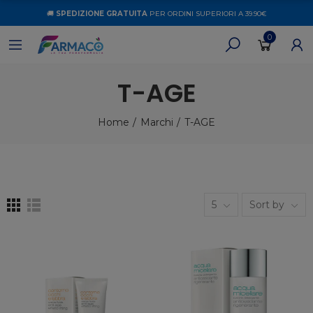
🚚
SPEDIZIONE GRATUITA
PER ORDINI SUPERIORI A 39.90€
0
T-AGE
Home
Marchi
T-AGE
5
Sort by