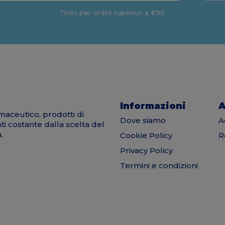
*solo per ordini superiori a €90
Informazioni
A
maceutico, prodotti di
Dove siamo
A
nti costante dalla scelta del
.
Cookie Policy
R
Privacy Policy
Termini e condizioni