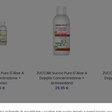
Puro D'Aloe A
ZUCCARI Succo Puro D'Aloe A
ZUCC
ntrazione +
Doppia Concentrazione +
Dop
onici
Antiossidanti
5 €
29,95 €
 richiede di accettare i cookie per scopi legati a prestazioni, so