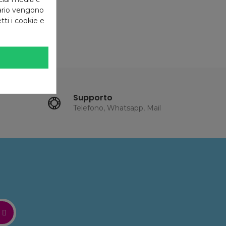
enti
tario vengono
tti i cookie e
Supporto
Telefono, Whatsapp, Mail