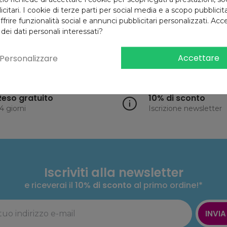
Mostrando 1 - 4 di 4 elem
citari. I cookie di terze parti per social media e a scopo pubblici
offrire funzionalità social e annunci pubblicitari personalizzati. Acce
 dei dati personali interessati?
Accettare
Personalizzare
Reso gratuito
10% di sconto
4 giorni
Iscrizione newsletter
Iscriviti alla newsletter
e riceverai il
10% di sconto
al primo ordine!*
INVIA