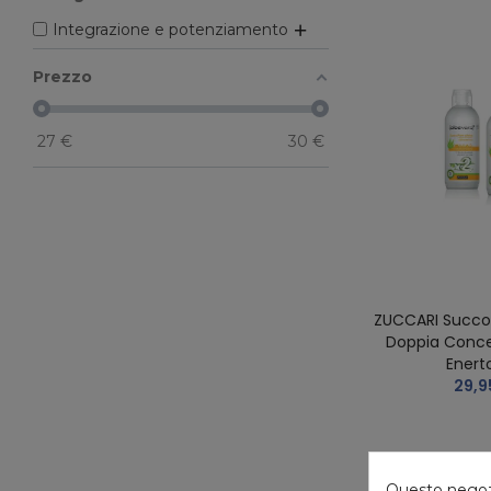
Integrazione e potenziamento
Prezzo
27
€
30
€
ZUCCARI Succo 
Doppia Conce
Enert
29,9
Questo negozio