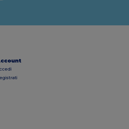
ccount
ccedi
egistrati