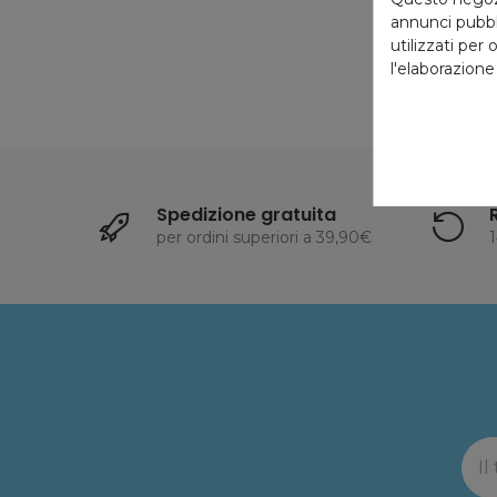
annunci pubbli
utilizzati per 
l'elaborazione
Spedizione gratuita
per ordini superiori a 39,90€
1