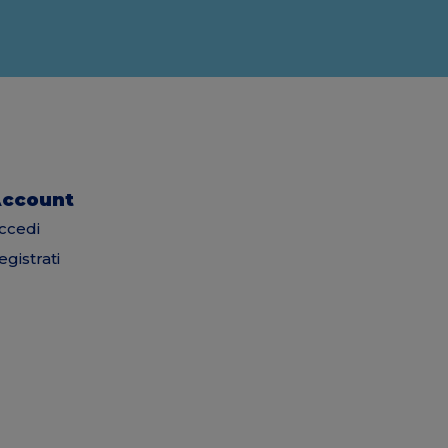
ccount
ccedi
egistrati