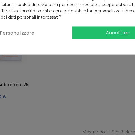
citari. I cookie di terze parti per social media e a scopo pubblici
offrire funzionalità social e annunci pubblicitari personalizzati. Acce
 dei dati personali interessati?
Accettare
Personalizzare
tiforfora 125
l
0 €
Mostrando 1 - 9 di 9 elem