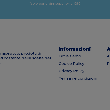
*solo per ordini superiori a €90
Informazioni
A
maceutico, prodotti di
Dove siamo
A
nti costante dalla scelta del
.
Cookie Policy
R
Privacy Policy
Termini e condizioni