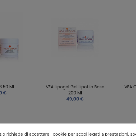
3 50 Ml
VEA Lipogel Gel Lipofilo Base
VEA O
0 €
200 Ml
49,00 €
 richiede di accettare i cookie per scopi legati a prestazioni, so