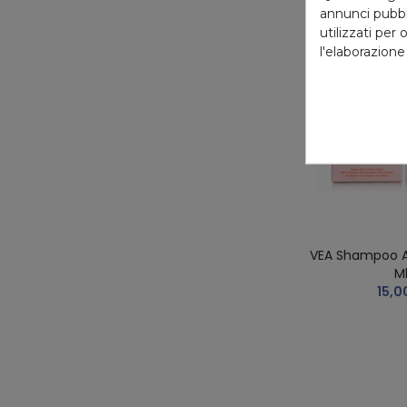
annunci pubbli
utilizzati per 
l'elaborazione
VEA Shampoo An
M
15,0