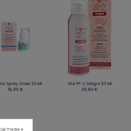
ris Spray Orale 20 Ml
VEA PF-C Magra 50 Ml
15,90 €
29,90 €
cial media e