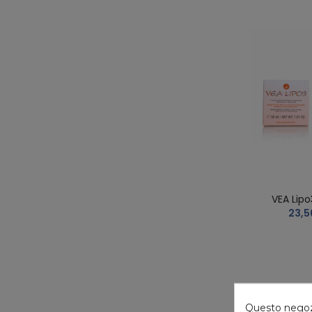
VEA Lipo
23,5
Questo negozio