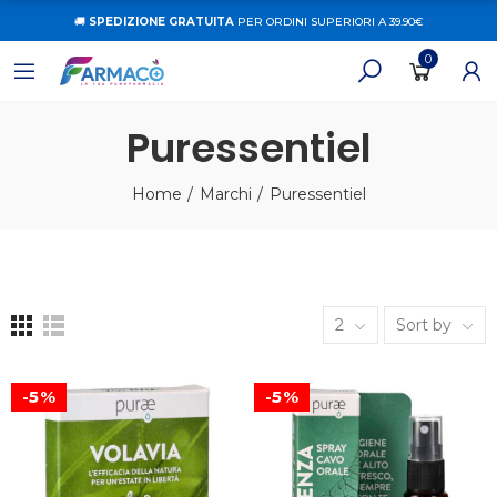
🚚
SPEDIZIONE GRATUITA
PER ORDINI SUPERIORI A 39.90€
0
Puressentiel
Home
Marchi
Puressentiel
2
Sort by
-5%
-5%