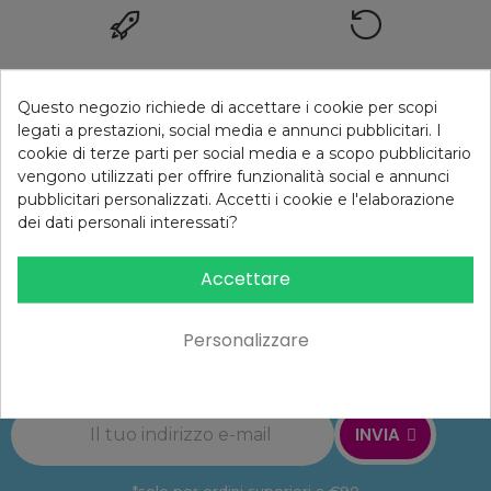
Spedizione gratuita
Reso gratuito
per ordini superiori a 39,90€
14 giorni
Questo negozio richiede di accettare i cookie per scopi
legati a prestazioni, social media e annunci pubblicitari. I
cookie di terze parti per social media e a scopo pubblicitario
FILTRO
vengono utilizzati per offrire funzionalità social e annunci
pubblicitari personalizzati. Accetti i cookie e l'elaborazione
10% di sconto
Supporto
dei dati personali interessati?
Iscrizione newsletter
Telefono, Whatsapp, Mail
Accettare
Iscriviti alla newsletter
Personalizzare
e riceverai il
10% di sconto
al primo ordine!*
INVIA
*solo per ordini superiori a €90