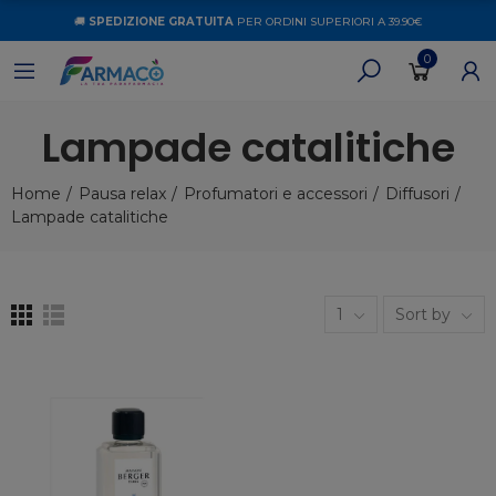
🚚
SPEDIZIONE GRATUITA
PER ORDINI SUPERIORI A 39.90€
0
Lampade catalitiche
Home
Pausa relax
Profumatori e accessori
Diffusori
Lampade catalitiche
1
Sort by