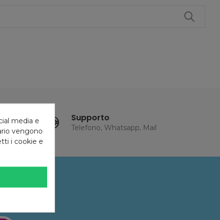
Supporto
cial media e
Telefono, Whatsapp, Mail
tario vengono
tti i cookie e