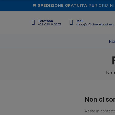
🚚
SPEDIZIONE GRATUITA
PER ORDINI 
Telefono
Mail
+39 099 613863
shop@officinedelbusiness.
Ho
Hom
Non ci so
Resta in contatto