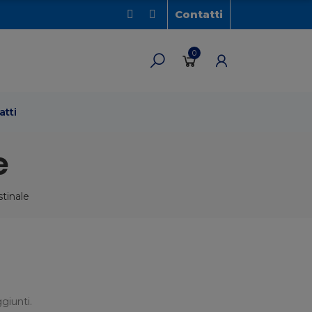
Contatti
0
atti
e
stinale
giunti.