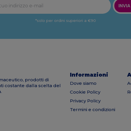
INVIA
*solo per ordini superiori a €90
Informazioni
A
maceutico, prodotti di
Dove siamo
A
nti costante dalla scelta del
.
Cookie Policy
R
Privacy Policy
Termini e condizioni