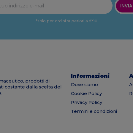
INVIA
*solo per ordini superiori a €90
Informazioni
A
maceutico, prodotti di
Dove siamo
A
nti costante dalla scelta del
.
Cookie Policy
R
Privacy Policy
Termini e condizioni