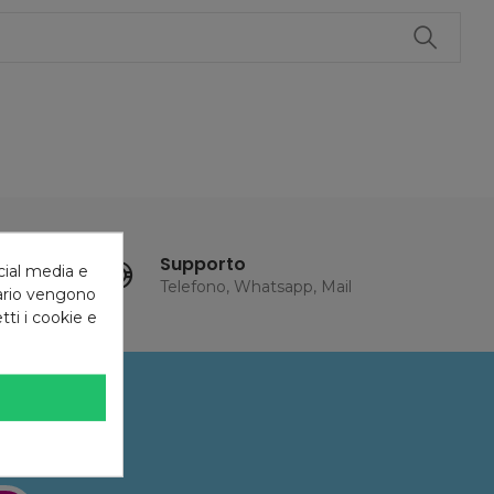
Supporto
cial media e
Telefono, Whatsapp, Mail
tario vengono
tti i cookie e