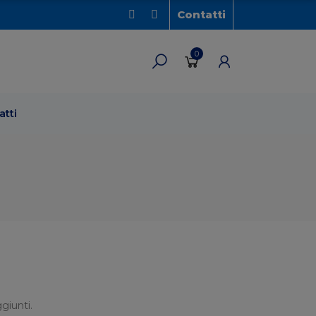
Contatti
0
atti
giunti.