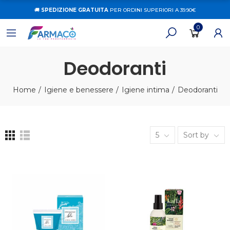
🚚
SPEDIZIONE GRATUITA
PER ORDINI SUPERIORI A 39.90€
0
Deodoranti
Home
Igiene e benessere
Igiene intima
Deodoranti
5
Sort by